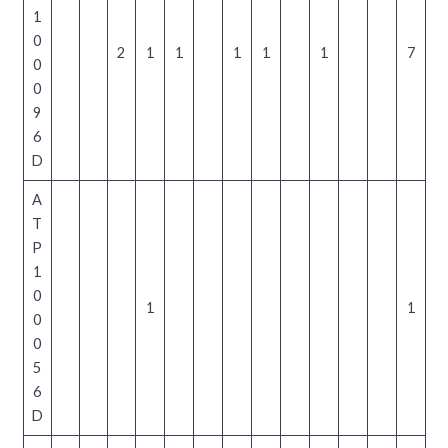
1
0
2
1
1
1
1
1
7
0
0
9
6
D
A
T
P
1
0
1
1
0
0
5
6
D