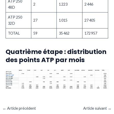
ATP 250
2
1 223
2 446
48D
ATP 250
27
1 015
27 405
32D
TOTAL
59
35 462
172 957
Quatrième étape : distribution
des points ATP par mois
←
Article précédent
Article suivant
→