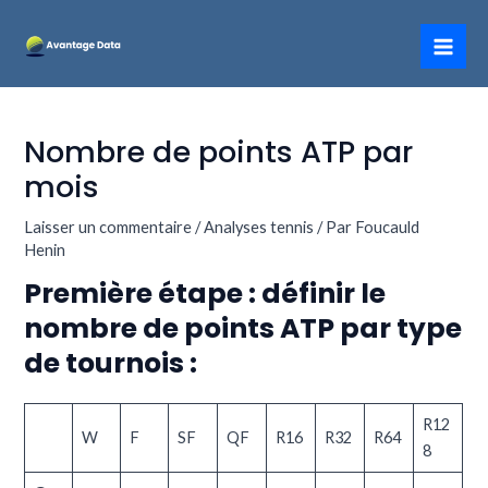
Aller
Navigation
Mai
au
des
Men
contenu
articles
Nombre de points ATP par
mois
Laisser un commentaire
/
Analyses tennis
/ Par
Foucauld
Henin
Première étape : définir le
nombre de points ATP par type
de tournois :
R12
W
F
SF
QF
R16
R32
R64
8