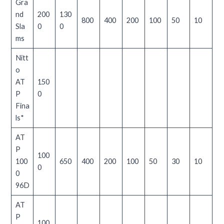
Gra
nd
200
130
800
400
200
100
50
10
Sla
0
0
ms
Nitt
o
AT
150
P
0
Fina
ls
*
AT
P
100
100
650
400
200
100
50
30
10
0
0
96D
AT
P
100