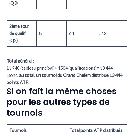
(Q3)
2ème tour
de qualif
8
64
512
(Q2)
Total général
:
11 940 (tableau principal)+ 1504 (qualifications)= 13 444
Donc,
au total, un tournoi du Grand Chelem distribue 13 444
points ATP
.
Si on fait la même choses
pour les autres types de
tournois
Tournois
Total points ATP distribués