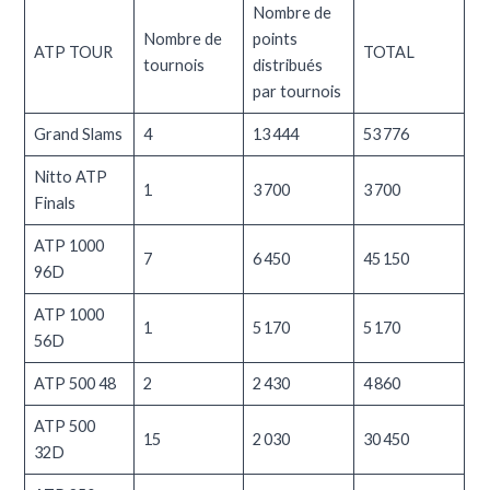
Nombre de
Nombre de
points
ATP TOUR
TOTAL
tournois
distribués
par tournois
Grand Slams
4
13 444
53 776
Nitto ATP
1
3 700
3 700
Finals
ATP 1000
7
6 450
45 150
96D
ATP 1000
1
5 170
5 170
56D
ATP 500 48
2
2 430
4 860
ATP 500
15
2 030
30 450
32D