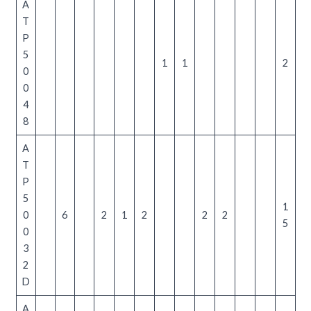
A
T
P
5
1
1
2
0
0
4
8
A
T
P
5
1
0
6
2
1
2
2
2
5
0
3
2
D
A