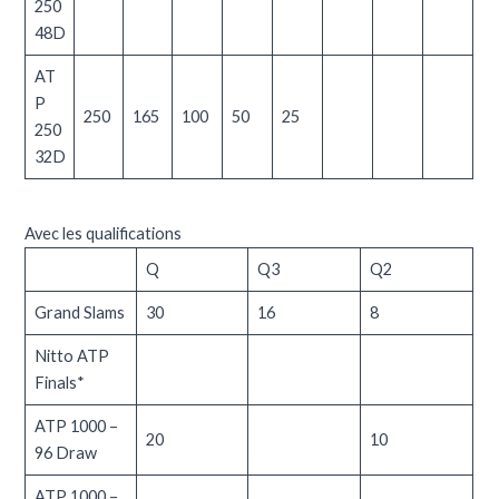
250
48D
AT
P
250
165
100
50
25
250
32D
Avec les qualifications
Q
Q3
Q2
Grand Slams
30
16
8
Nitto ATP
Finals
*
ATP 1000 –
20
10
96 Draw
ATP 1000 –