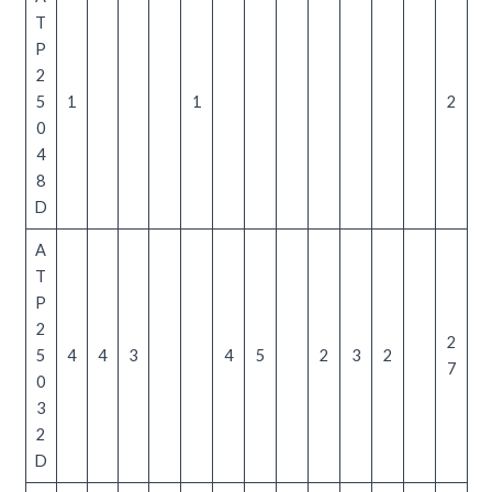
T
P
2
5
1
1
2
0
4
8
D
A
T
P
2
2
5
4
4
3
4
5
2
3
2
7
0
3
2
D