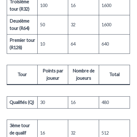
Troisième
100
16
1600
tour (R32)
Deuxième
50
32
1600
tour (R64)
Premier tour
10
64
640
(R128)
Points par
Nombre de
Tour
Total
joueur
joueurs
Qualifiés (Q)
30
16
480
3ème tour
de qualif
16
32
512