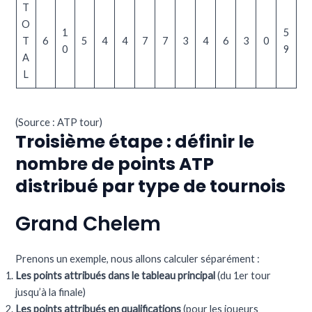
T
O
1
5
T
6
5
4
4
7
7
3
4
6
3
0
0
9
A
L
(Source :
ATP tour
)
Troisième étape : définir le
nombre de points ATP
distribué par type de tournois
Grand Chelem
Prenons un exemple, nous allons calculer séparément :
Les points attribués dans le tableau principal
(du 1er tour
jusqu’à la finale)
Les points attribués en qualifications
(pour les joueurs